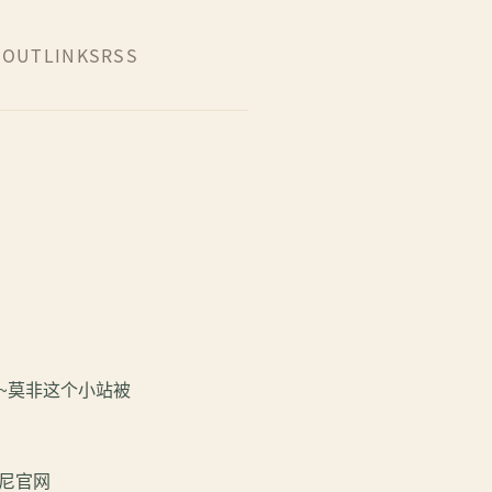
BOUT
LINKS
RSS
~~莫非这个小站被
斯尼官网