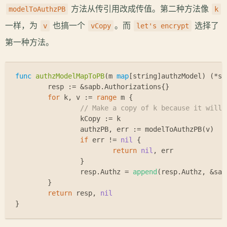
方法从传引用改成传值。第二种方法像
modelToAuthzPB
k
一样，为
也搞一个
。而
选择了
v
vCopy
let's encrypt
第一种方法。
func
authzModelMapToPB
(m 
map
[
string
]authzModel)
 (*sa
	resp := &sapb.Authorizations{}
for
 k, v := 
range
 m {
// Make a copy of k because it will 
		kCopy := k
		authzPB, err := modelToAuthzPB(v)
if
 err != 
nil
 {
return
nil
, err
		}
		resp.Authz = 
append
(resp.Authz, &sap
	}
return
 resp, 
nil
}