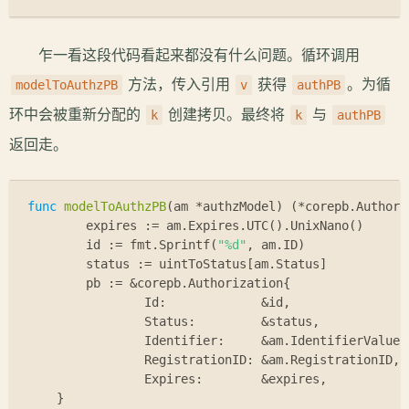
乍一看这段代码看起来都没有什么问题。循环调用
方法，传入引用
获得
。为循
modelToAuthzPB
v
authPB
环中会被重新分配的
创建拷贝。最终将
与
k
k
authPB
返回走。
func
modelToAuthzPB
(am *authzModel)
 (*corepb.Authori
	expires := am.Expires.UTC().UnixNano()
	id := fmt.Sprintf(
"%d"
, am.ID)
	status := uintToStatus[am.Status]
	pb := &corepb.Authorization{
		Id:             &id,
		Status:         &status,
		Identifier:     &am.IdentifierValue,
		RegistrationID: &am.RegistrationID,
		Expires:        &expires,
    }