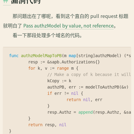
那问题出在了哪呢，看到这个直白的 pull request 标题
就明白了
Pass authzModel by value, not reference
。
看一下那段处理多个域名的代码。
func
authzModelMapToPB
(m 
map
[
string
]authzModel)
 (*sa
	resp := &sapb.Authorizations{}
for
 k, v := 
range
 m {
// Make a copy of k because it will 
		kCopy := k
		authzPB, err := modelToAuthzPB(&v)
if
 err != 
nil
 {
return
nil
, err
		}
		resp.Authz = 
append
(resp.Authz, &sap
	}
return
 resp, 
nil
}