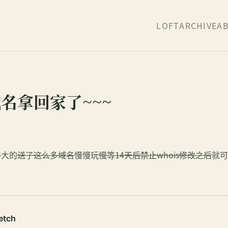
LOFT
ARCHIVE
A
名拿回家了~~~
够大的
送了这么多域名
慢慢玩
慢等14天后禁止whois修改之后
就可