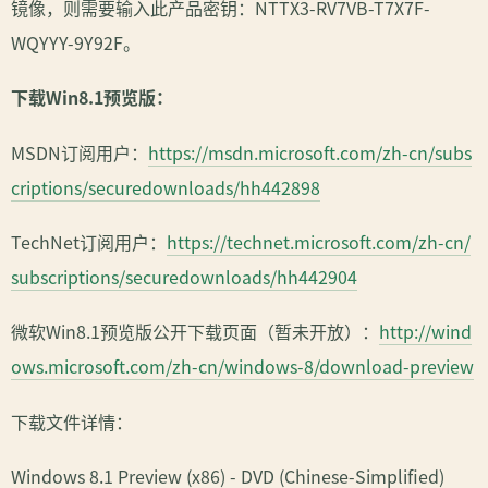
镜像，则需要输入此产品密钥：NTTX3-RV7VB-T7X7F-
WQYYY-9Y92F。
下载Win8.1预览版：
MSDN订阅用户：
https://msdn.microsoft.com/zh-cn/subs
criptions/securedownloads/hh442898
TechNet订阅用户：
https://technet.microsoft.com/zh-cn/
subscriptions/securedownloads/hh442904
微软Win8.1预览版公开下载页面（暂未开放）：
http://wind
ows.microsoft.com/zh-cn/windows-8/download-preview
下载文件详情：
Windows 8.1 Preview (x86) - DVD (Chinese-Simplified)