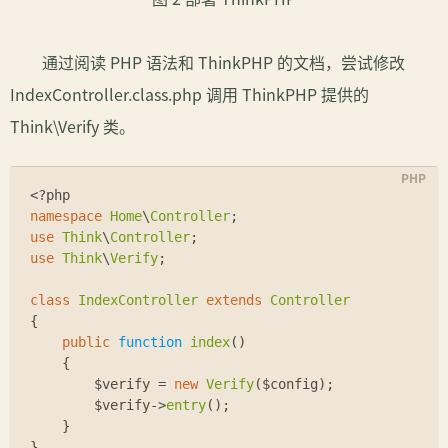
通过阅读 PHP 语法和 ThinkPHP 的文档，尝试修改
IndexController.class.php 调用 ThinkPHP 提供的
Think\Verify 类。
<?php
namespace
Home
\
Controller
;
use
Think
\
Controller
;
use
Think
\
Verify
;
class
IndexController
extends
Controller
{
public
function
index
(
)
{
$verify
 = 
new
Verify
(
$config
);
$verify
->
entry
();
    }
}