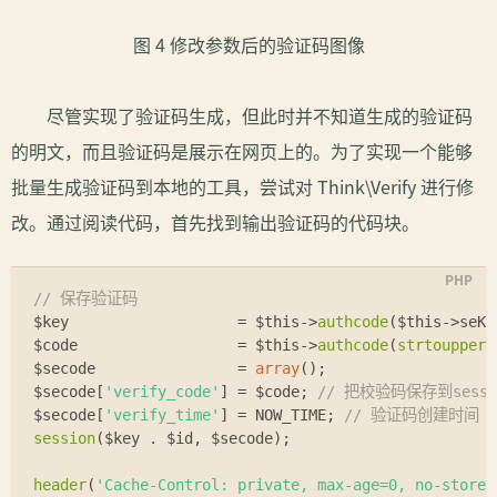
图 4 修改参数后的验证码图像
尽管实现了验证码生成，但此时并不知道生成的验证码
的明文，而且验证码是展示在网页上的。为了实现一个能够
批量生成验证码到本地的工具，尝试对 Think\Verify 进行修
改。通过阅读代码，首先找到输出验证码的代码块。
// 保存验证码
$key
                   = 
$this
->
authcode
(
$this
->seKe
$code
                  = 
$this
->
authcode
(
strtoupper
(
$secode
                = 
array
();
$secode
[
'verify_code'
] = 
$code
; 
// 把校验码保存到sessi
$secode
[
'verify_time'
] = NOW_TIME; 
// 验证码创建时间
session
(
$key
 . 
$id
, 
$secode
);
header
(
'Cache-Control: private, max-age=0, no-store,