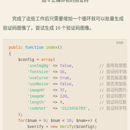
完成了这些工作后只需要增加一个循环就可以批量生成
验证码图像了。尝试生成 10 个验证码图像。
public
function
index
(
)
{
$config
 = 
array
(
'useImgBg'
 => 
false
,           
// 使用背景图
'fontSize'
 => 
16
,              
// 验证码字体大
'useCurve'
 => 
true
,            
// 是否画混淆
'useNoise'
 => 
false
,           
// 是否添加杂
'imageH'
   => 
37
,              
// 验证码图片
'imageW'
   => 
120
,             
// 验证码图片
'length'
   => 
4
,               
// 验证码位数
'codeSet'
  => 
'0123456789'
,    
// 验证码字符
    );
for
(
$num
 = 
0
; 
$num
 < 
10
; 
$num
++) {
$verify
 = 
new
Verify
(
$config
);