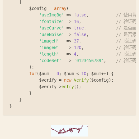
{
$config
 = 
array
(
'useImgBg'
 => 
false
,           
// 使用背
'fontSize'
 => 
16
,              
// 验证码
'useCurve'
 => 
true
,            
// 是否画
'useNoise'
 => 
false
,           
// 是否添
'imageH'
   => 
37
,              
// 验证码
'imageW'
   => 
120
,             
// 验证码
'length'
   => 
4
,               
// 验证码
'codeSet'
  => 
'0123456789'
,    
// 验证码
        );
for
(
$num
 = 
0
; 
$num
 < 
10
; 
$num
++) {
$verify
 = 
new
Verify
(
$config
);
$verify
->
entry
();
        }
    }
}